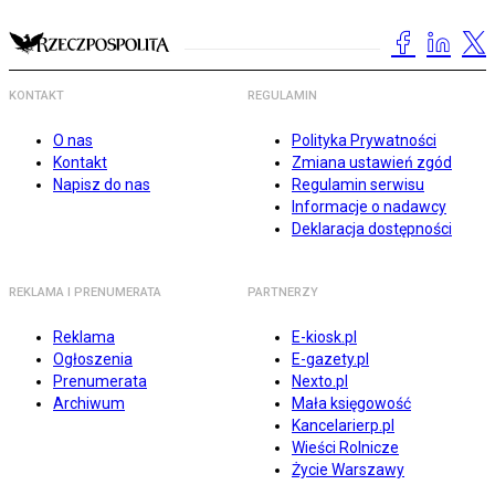
KONTAKT
REGULAMIN
O nas
Polityka Prywatności
Kontakt
Zmiana ustawień zgód
Napisz do nas
Regulamin serwisu
Informacje o nadawcy
Deklaracja dostępności
REKLAMA I PRENUMERATA
PARTNERZY
Reklama
E-kiosk.pl
Ogłoszenia
E-gazety.pl
Prenumerata
Nexto.pl
Archiwum
Mała księgowość
Kancelarierp.pl
Wieści Rolnicze
Życie Warszawy