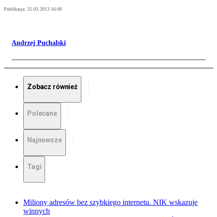
Publikacja:
25.03.2013 16:06
Andrzej Puchalski
Zobacz również
Polecane
Najnowsze
Tagi
Miliony adresów bez szybkiego internetu. NIK wskazuje
winnych