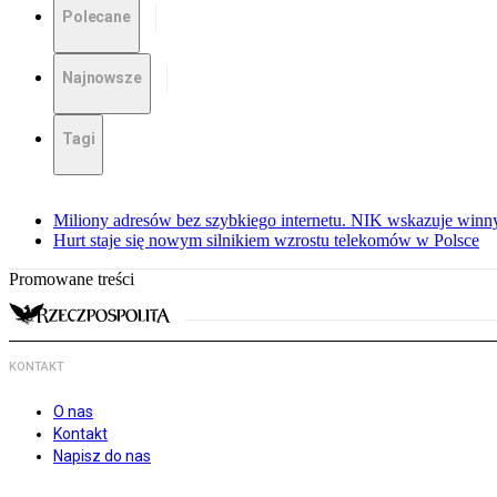
Polecane
Najnowsze
Tagi
Miliony adresów bez szybkiego internetu. NIK wskazuje winn
Hurt staje się nowym silnikiem wzrostu telekomów w Polsce
Promowane treści
KONTAKT
O nas
Kontakt
Napisz do nas