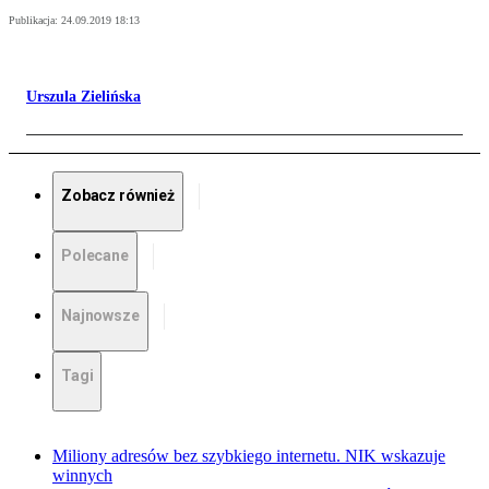
Publikacja:
24.09.2019 18:13
Urszula Zielińska
Zobacz również
Polecane
Najnowsze
Tagi
Miliony adresów bez szybkiego internetu. NIK wskazuje
winnych