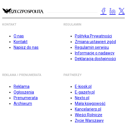
KONTAKT
REGULAMIN
O nas
Polityka Prywatności
Kontakt
Zmiana ustawień zgód
Napisz do nas
Regulamin serwisu
Informacje o nadawcy
Deklaracja dostępności
REKLAMA I PRENUMERATA
PARTNERZY
Reklama
E-kiosk.pl
Ogłoszenia
E-gazety.pl
Prenumerata
Nexto.pl
Archiwum
Mała księgowość
Kancelarierp.pl
Wieści Rolnicze
Życie Warszawy