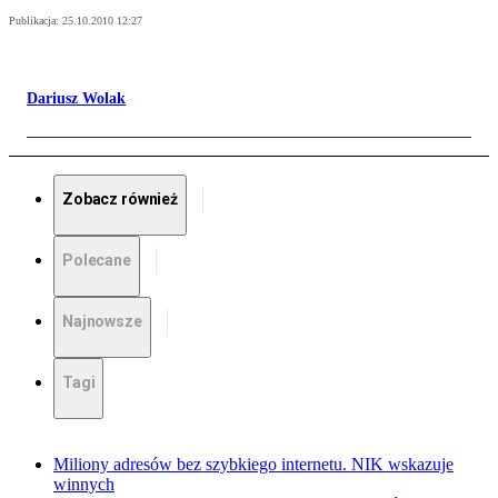
Publikacja:
25.10.2010 12:27
Dariusz Wolak
Zobacz również
Polecane
Najnowsze
Tagi
Miliony adresów bez szybkiego internetu. NIK wskazuje
winnych