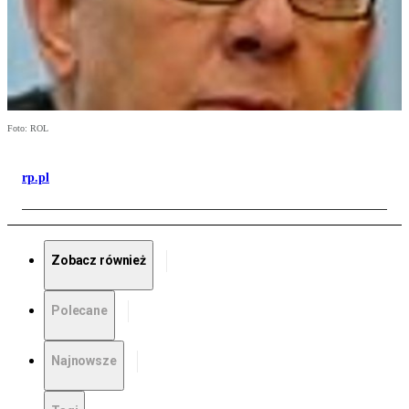
Foto: ROL
rp.pl
Zobacz również
Polecane
Najnowsze