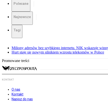
Polecane
Najnowsze
Tagi
Miliony adresów bez szybkiego internetu. NIK wskazuje winn
Hurt staje się nowym silnikiem wzrostu telekomów w Polsce
Promowane treści
KONTAKT
O nas
Kontakt
Napisz do nas