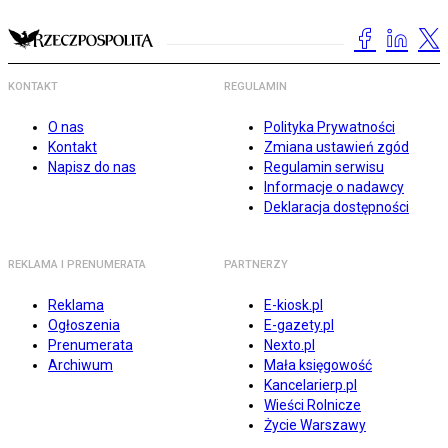
KONTAKT
REGULAMIN
O nas
Polityka Prywatności
Kontakt
Zmiana ustawień zgód
Napisz do nas
Regulamin serwisu
Informacje o nadawcy
Deklaracja dostępności
REKLAMA I PRENUMERATA
PARTNERZY
Reklama
E-kiosk.pl
Ogłoszenia
E-gazety.pl
Prenumerata
Nexto.pl
Archiwum
Mała księgowość
Kancelarierp.pl
Wieści Rolnicze
Życie Warszawy