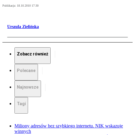
Publikacja:
18.10.2010 17:30
Urszula Zielińska
Zobacz również
Polecane
Najnowsze
Tagi
Miliony adresów bez szybkiego internetu. NIK wskazuje
winnych