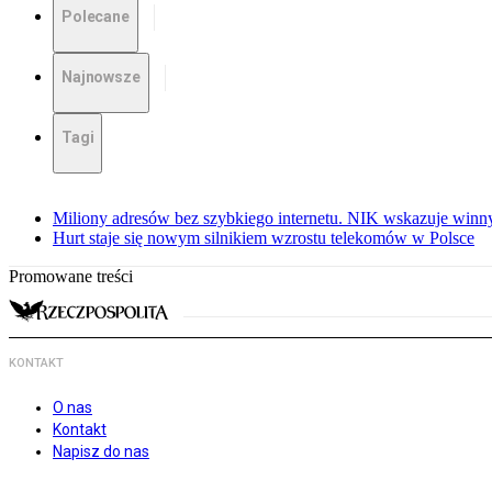
Polecane
Najnowsze
Tagi
Miliony adresów bez szybkiego internetu. NIK wskazuje winn
Hurt staje się nowym silnikiem wzrostu telekomów w Polsce
Promowane treści
KONTAKT
O nas
Kontakt
Napisz do nas