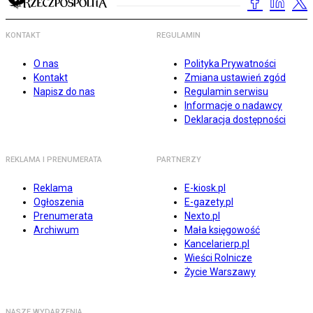
KONTAKT
REGULAMIN
O nas
Polityka Prywatności
Kontakt
Zmiana ustawień zgód
Napisz do nas
Regulamin serwisu
Informacje o nadawcy
Deklaracja dostępności
REKLAMA I PRENUMERATA
PARTNERZY
Reklama
E-kiosk.pl
Ogłoszenia
E-gazety.pl
Prenumerata
Nexto.pl
Archiwum
Mała księgowość
Kancelarierp.pl
Wieści Rolnicze
Życie Warszawy
NASZE WYDARZENIA