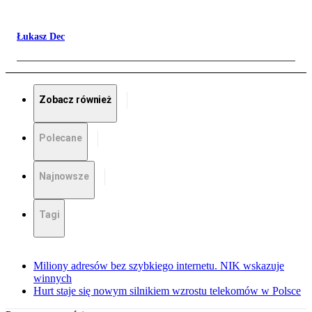
Łukasz Dec
Zobacz również
Polecane
Najnowsze
Tagi
Miliony adresów bez szybkiego internetu. NIK wskazuje
winnych
Hurt staje się nowym silnikiem wzrostu telekomów w Polsce