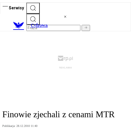
Serwisy
C
yfrowa
Finowie zjechali z cenami MTR
Publikacja:
28.12.2010 11:40