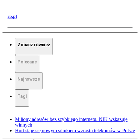
rp.pl
Zobacz również
Polecane
Najnowsze
Tagi
Miliony adresów bez szybkiego internetu. NIK wskazuje
winnych
Hurt staje się nowym silnikiem wzrostu telekomów w Polsce