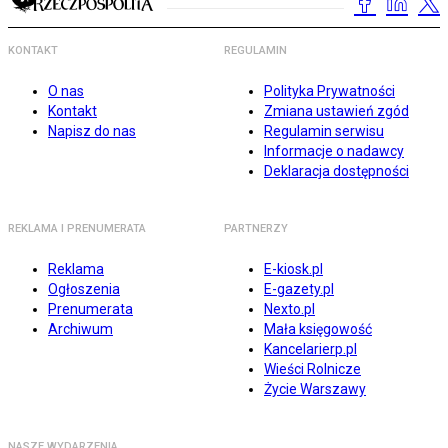
KONTAKT
REGULAMIN
O nas
Polityka Prywatności
Kontakt
Zmiana ustawień zgód
Napisz do nas
Regulamin serwisu
Informacje o nadawcy
Deklaracja dostępności
REKLAMA I PRENUMERATA
PARTNERZY
Reklama
E-kiosk.pl
Ogłoszenia
E-gazety.pl
Prenumerata
Nexto.pl
Archiwum
Mała księgowość
Kancelarierp.pl
Wieści Rolnicze
Życie Warszawy
NASZE WYDARZENIA