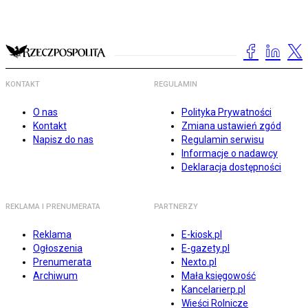
KONTAKT
REGULAMIN
O nas
Polityka Prywatności
Kontakt
Zmiana ustawień zgód
Napisz do nas
Regulamin serwisu
Informacje o nadawcy
Deklaracja dostępności
REKLAMA I PRENUMERATA
PARTNERZY
Reklama
E-kiosk.pl
Ogłoszenia
E-gazety.pl
Prenumerata
Nexto.pl
Archiwum
Mała księgowość
Kancelarierp.pl
Wieści Rolnicze