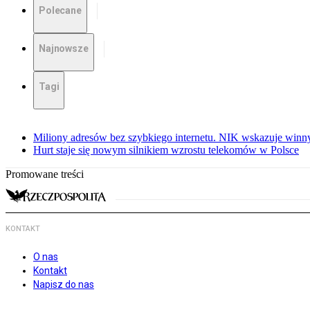
Polecane
Najnowsze
Tagi
Miliony adresów bez szybkiego internetu. NIK wskazuje winn
Hurt staje się nowym silnikiem wzrostu telekomów w Polsce
Promowane treści
KONTAKT
O nas
Kontakt
Napisz do nas