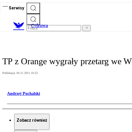
Serwisy
C
yfrowa
TP z Orange wygrały przetarg we 
Publikacja:
04.11.2011 16:53
Andrzej Puchalski
Zobacz również