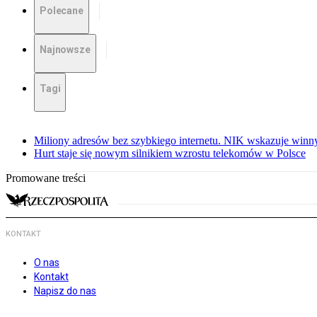
Polecane
Najnowsze
Tagi
Miliony adresów bez szybkiego internetu. NIK wskazuje winn
Hurt staje się nowym silnikiem wzrostu telekomów w Polsce
Promowane treści
KONTAKT
O nas
Kontakt
Napisz do nas