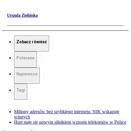
Urszula Zielińska
Zobacz również
Polecane
Najnowsze
Tagi
Miliony adresów bez szybkiego internetu. NIK wskazuje
winnych
Hurt staje się nowym silnikiem wzrostu telekomów w Polsce