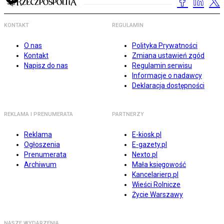
KONTAKT
REGULAMIN
O nas
Polityka Prywatności
Kontakt
Zmiana ustawień zgód
Napisz do nas
Regulamin serwisu
Informacje o nadawcy
Deklaracja dostępności
REKLAMA I PRENUMERATA
PARTNERZY
Reklama
E-kiosk.pl
Ogłoszenia
E-gazety.pl
Prenumerata
Nexto.pl
Archiwum
Mała księgowość
Kancelarierp.pl
Wieści Rolnicze
Życie Warszawy
NASZE WYDARZENIA