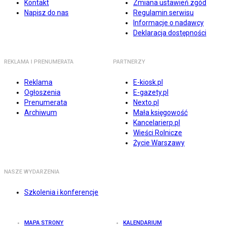
Kontakt
Zmiana ustawień zgód
Napisz do nas
Regulamin serwisu
Informacje o nadawcy
Deklaracja dostępności
REKLAMA I PRENUMERATA
PARTNERZY
Reklama
E-kiosk.pl
Ogłoszenia
E-gazety.pl
Prenumerata
Nexto.pl
Archiwum
Mała księgowość
Kancelarierp.pl
Wieści Rolnicze
Życie Warszawy
NASZE WYDARZENIA
Szkolenia i konferencje
MAPA STRONY
KALENDARIUM