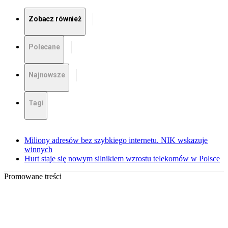
Zobacz również
Polecane
Najnowsze
Tagi
Miliony adresów bez szybkiego internetu. NIK wskazuje
winnych
Hurt staje się nowym silnikiem wzrostu telekomów w Polsce
Promowane treści