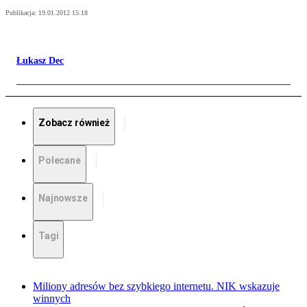
Publikacja:
19.01.2012 15:18
Łukasz Dec
Zobacz również
Polecane
Najnowsze
Tagi
Miliony adresów bez szybkiego internetu. NIK wskazuje
winnych