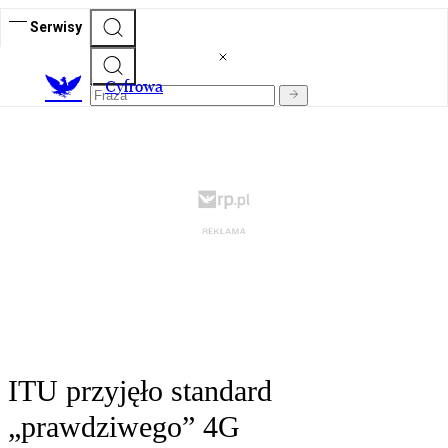
Serwisy
C
yfrowa
ITU przyjęło standard
„prawdziwego” 4G