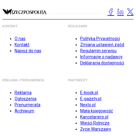
KONTAKT
REGULAMIN
O nas
Polityka Prywatności
Kontakt
Zmiana ustawień zgód
Napisz do nas
Regulamin serwisu
Informacje o nadawcy
Deklaracja dostępności
REKLAMA I PRENUMERATA
PARTNERZY
Reklama
E-kiosk.pl
Ogłoszenia
E-gazety.pl
Prenumerata
Nexto.pl
Archiwum
Mała księgowość
Kancelarierp.pl
Wieści Rolnicze
Życie Warszawy