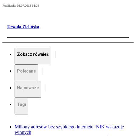
Publikacja:
02.07.2013 14:28
Urszula Zielińska
Zobacz również
Polecane
Najnowsze
Tagi
Miliony adresów bez szybkiego internetu. NIK wskazuje
winnych