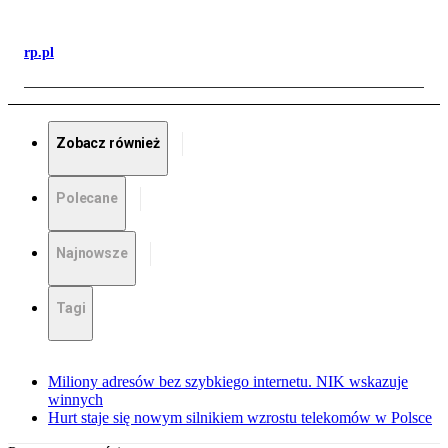
rp.pl
Zobacz również
Polecane
Najnowsze
Tagi
Miliony adresów bez szybkiego internetu. NIK wskazuje
winnych
Hurt staje się nowym silnikiem wzrostu telekomów w Polsce