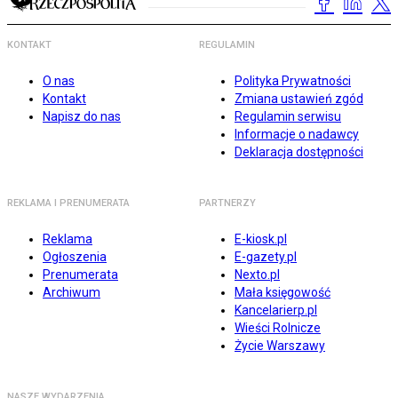
KONTAKT
REGULAMIN
O nas
Polityka Prywatności
Kontakt
Zmiana ustawień zgód
Napisz do nas
Regulamin serwisu
Informacje o nadawcy
Deklaracja dostępności
REKLAMA I PRENUMERATA
PARTNERZY
Reklama
E-kiosk.pl
Ogłoszenia
E-gazety.pl
Prenumerata
Nexto.pl
Archiwum
Mała księgowość
Kancelarierp.pl
Wieści Rolnicze
Życie Warszawy
NASZE WYDARZENIA