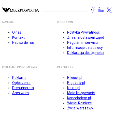
KONTAKT
REGULAMIN
O nas
Polityka Prywatności
Kontakt
Zmiana ustawień zgód
Napisz do nas
Regulamin serwisu
Informacje o nadawcy
Deklaracja dostępności
REKLAMA I PRENUMERATA
PARTNERZY
Reklama
E-kiosk.pl
Ogłoszenia
E-gazety.pl
Prenumerata
Nexto.pl
Archiwum
Mała księgowość
Kancelarierp.pl
Wieści Rolnicze
Życie Warszawy