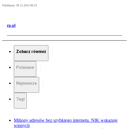
Publikacja:
30.12.2013 06:23
rp.pl
Zobacz również
Polecane
Najnowsze
Tagi
Miliony adresów bez szybkiego internetu. NIK wskazuje
winnych