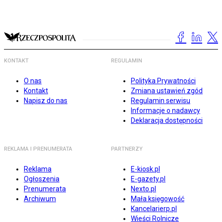
KONTAKT
REGULAMIN
O nas
Polityka Prywatności
Kontakt
Zmiana ustawień zgód
Napisz do nas
Regulamin serwisu
Informacje o nadawcy
Deklaracja dostępności
REKLAMA I PRENUMERATA
PARTNERZY
Reklama
E-kiosk.pl
Ogłoszenia
E-gazety.pl
Prenumerata
Nexto.pl
Archiwum
Mała księgowość
Kancelarierp.pl
Wieści Rolnicze