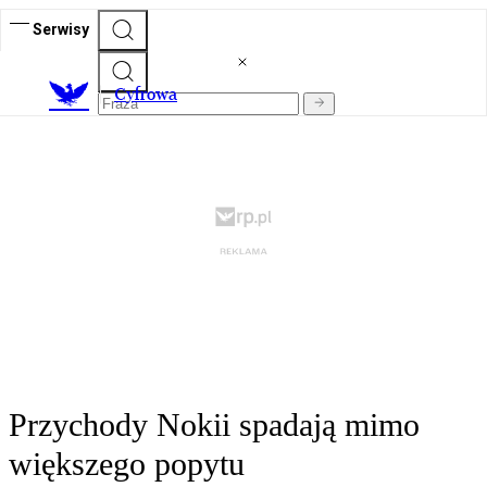
Serwisy
C
yfrowa
Przychody Nokii spadają mimo
większego popytu