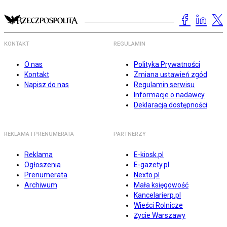
KONTAKT
REGULAMIN
O nas
Polityka Prywatności
Kontakt
Zmiana ustawień zgód
Napisz do nas
Regulamin serwisu
Informacje o nadawcy
Deklaracja dostępności
REKLAMA I PRENUMERATA
PARTNERZY
Reklama
E-kiosk.pl
Ogłoszenia
E-gazety.pl
Prenumerata
Nexto.pl
Archiwum
Mała księgowość
Kancelarierp.pl
Wieści Rolnicze
Życie Warszawy