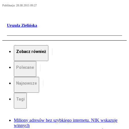
Publikacja:
28.08.2015 09:27
Urszula Zielińska
Zobacz również
Polecane
Najnowsze
Tagi
Miliony adresów bez szybkiego internetu. NIK wskazuje
winnych