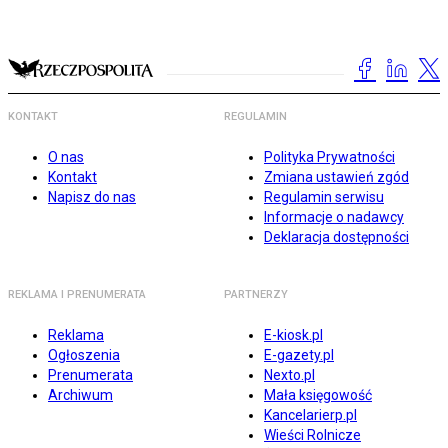
KONTAKT
REGULAMIN
O nas
Polityka Prywatności
Kontakt
Zmiana ustawień zgód
Napisz do nas
Regulamin serwisu
Informacje o nadawcy
Deklaracja dostępności
REKLAMA I PRENUMERATA
PARTNERZY
Reklama
E-kiosk.pl
Ogłoszenia
E-gazety.pl
Prenumerata
Nexto.pl
Archiwum
Mała księgowość
Kancelarierp.pl
Wieści Rolnicze