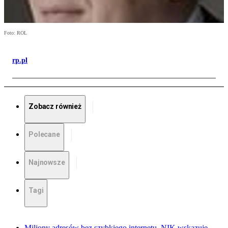
Foto: ROL
rp.pl
Zobacz również
Polecane
Najnowsze
Tagi
Miliony adresów bez szybkiego internetu. NIK wskazuje