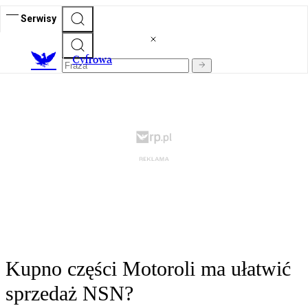
Serwisy
C
yfrowa
Kupno części Motoroli ma ułatwić
sprzedaż NSN?