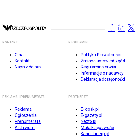
KONTAKT
REGULAMIN
O nas
Polityka Prywatności
Kontakt
Zmiana ustawień zgód
Napisz do nas
Regulamin serwisu
Informacje o nadawcy
Deklaracja dostępności
REKLAMA I PRENUMERATA
PARTNERZY
Reklama
E-kiosk.pl
Ogłoszenia
E-gazety.pl
Prenumerata
Nexto.pl
Archiwum
Mała księgowość
Kancelarierp.pl