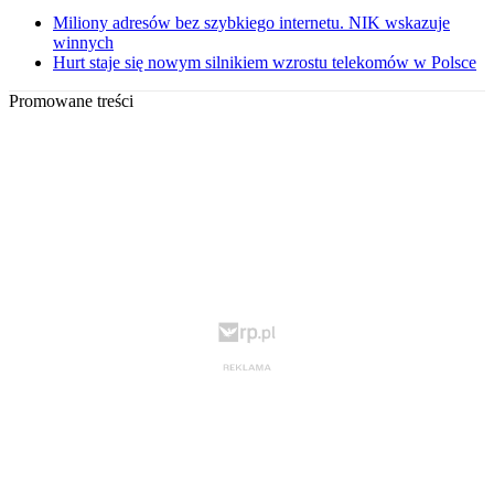
Miliony adresów bez szybkiego internetu. NIK wskazuje
winnych
Hurt staje się nowym silnikiem wzrostu telekomów w Polsce
Promowane treści