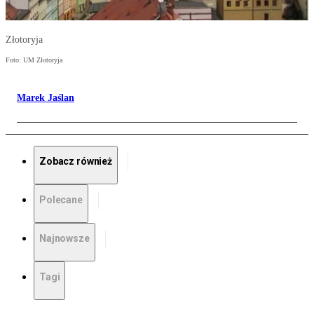
Złotoryja
Foto: UM Złotoryja
Marek Jaślan
Zobacz również
Polecane
Najnowsze
Tagi