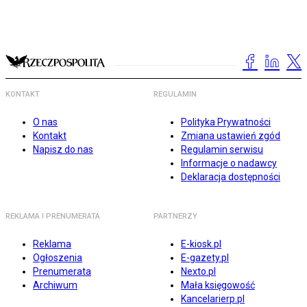
KONTAKT
REGULAMIN
O nas
Polityka Prywatności
Kontakt
Zmiana ustawień zgód
Napisz do nas
Regulamin serwisu
Informacje o nadawcy
Deklaracja dostępności
REKLAMA I PRENUMERATA
PARTNERZY
Reklama
E-kiosk.pl
Ogłoszenia
E-gazety.pl
Prenumerata
Nexto.pl
Archiwum
Mała księgowość
Kancelarierp.pl