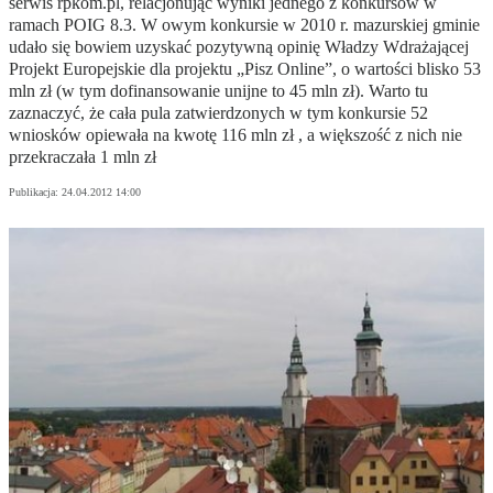
serwis rpkom.pl, relacjonując wyniki jednego z konkursów w
ramach POIG 8.3. W owym konkursie w 2010 r. mazurskiej gminie
udało się bowiem uzyskać pozytywną opinię Władzy Wdrażającej
Projekt Europejskie dla projektu „Pisz Online”, o wartości blisko 53
mln zł (w tym dofinansowanie unijne to 45 mln zł). Warto tu
zaznaczyć, że cała pula zatwierdzonych w tym konkursie 52
wniosków opiewała na kwotę 116 mln zł , a większość z nich nie
przekraczała 1 mln zł
Publikacja:
24.04.2012 14:00