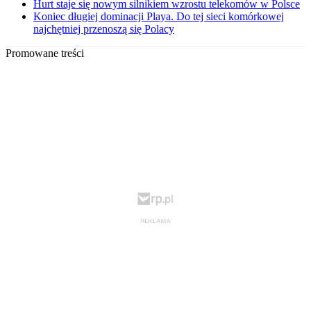
Hurt staje się nowym silnikiem wzrostu telekomów w Polsce
Koniec długiej dominacji Playa. Do tej sieci komórkowej
najchętniej przenoszą się Polacy
Promowane treści