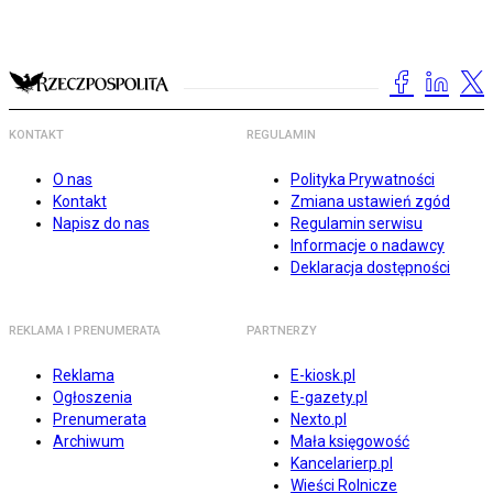
KONTAKT
REGULAMIN
O nas
Polityka Prywatności
Kontakt
Zmiana ustawień zgód
Napisz do nas
Regulamin serwisu
Informacje o nadawcy
Deklaracja dostępności
REKLAMA I PRENUMERATA
PARTNERZY
Reklama
E-kiosk.pl
Ogłoszenia
E-gazety.pl
Prenumerata
Nexto.pl
Archiwum
Mała księgowość
Kancelarierp.pl
Wieści Rolnicze