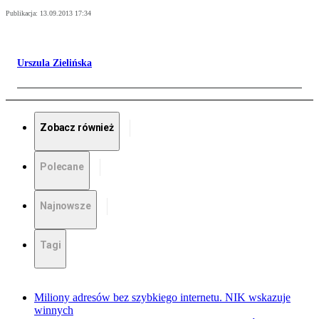
Publikacja:
13.09.2013 17:34
Urszula Zielińska
Zobacz również
Polecane
Najnowsze
Tagi
Miliony adresów bez szybkiego internetu. NIK wskazuje
winnych