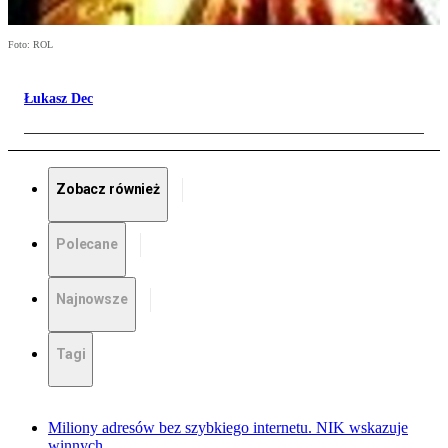
Foto: ROL
Łukasz Dec
Zobacz również
Polecane
Najnowsze
Tagi
Miliony adresów bez szybkiego internetu. NIK wskazuje
winnych