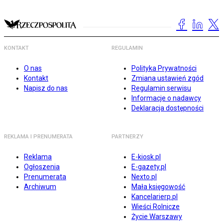
KONTAKT
REGULAMIN
O nas
Polityka Prywatności
Kontakt
Zmiana ustawień zgód
Napisz do nas
Regulamin serwisu
Informacje o nadawcy
Deklaracja dostępności
REKLAMA I PRENUMERATA
PARTNERZY
Reklama
E-kiosk.pl
Ogłoszenia
E-gazety.pl
Prenumerata
Nexto.pl
Archiwum
Mała księgowość
Kancelarierp.pl
Wieści Rolnicze
Życie Warszawy