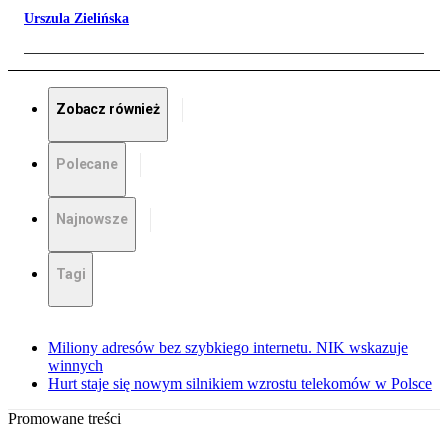
Urszula Zielińska
Zobacz również
Polecane
Najnowsze
Tagi
Miliony adresów bez szybkiego internetu. NIK wskazuje
winnych
Hurt staje się nowym silnikiem wzrostu telekomów w Polsce
Promowane treści