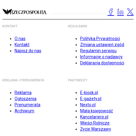
KONTAKT
REGULAMIN
O nas
Polityka Prywatności
Kontakt
Zmiana ustawień zgód
Napisz do nas
Regulamin serwisu
Informacje o nadawcy
Deklaracja dostępności
REKLAMA I PRENUMERATA
PARTNERZY
Reklama
E-kiosk.pl
Ogłoszenia
E-gazety.pl
Prenumerata
Nexto.pl
Archiwum
Mała księgowość
Kancelarierp.pl
Wieści Rolnicze
Życie Warszawy