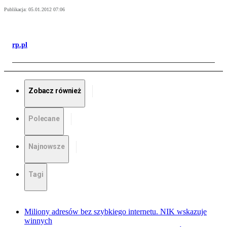
Publikacja:
05.01.2012 07:06
rp.pl
Zobacz również
Polecane
Najnowsze
Tagi
Miliony adresów bez szybkiego internetu. NIK wskazuje
winnych