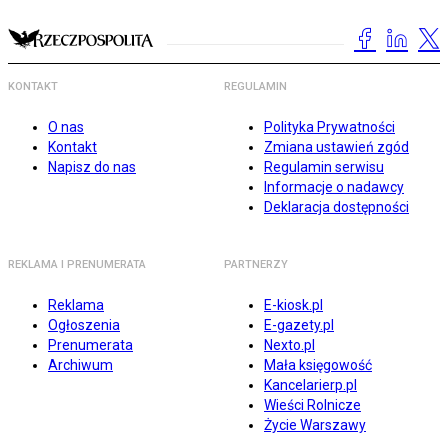
KONTAKT
REGULAMIN
O nas
Polityka Prywatności
Kontakt
Zmiana ustawień zgód
Napisz do nas
Regulamin serwisu
Informacje o nadawcy
Deklaracja dostępności
REKLAMA I PRENUMERATA
PARTNERZY
Reklama
E-kiosk.pl
Ogłoszenia
E-gazety.pl
Prenumerata
Nexto.pl
Archiwum
Mała księgowość
Kancelarierp.pl
Wieści Rolnicze
Życie Warszawy