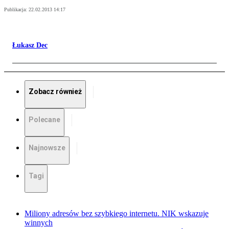
Publikacja:
22.02.2013 14:17
Łukasz Dec
Zobacz również
Polecane
Najnowsze
Tagi
Miliony adresów bez szybkiego internetu. NIK wskazuje
winnych