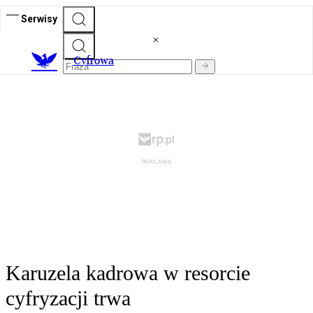
Serwisy
C
yfrowa
Karuzela kadrowa w resorcie
cyfryzacji trwa