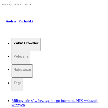
Publikacja:
23.03.2012 07:24
Andrzej Puchalski
Zobacz również
Polecane
Najnowsze
Tagi
Miliony adresów bez szybkiego internetu. NIK wskazuje
winnych