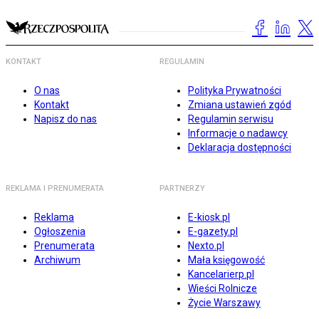
KONTAKT
REGULAMIN
O nas
Polityka Prywatności
Kontakt
Zmiana ustawień zgód
Napisz do nas
Regulamin serwisu
Informacje o nadawcy
Deklaracja dostępności
REKLAMA I PRENUMERATA
PARTNERZY
Reklama
E-kiosk.pl
Ogłoszenia
E-gazety.pl
Prenumerata
Nexto.pl
Archiwum
Mała księgowość
Kancelarierp.pl
Wieści Rolnicze
Życie Warszawy