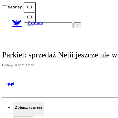
Serwisy
C
yfrowa
Parkiet: sprzedaż Netii jeszcze nie 
Publikacja:
26.02.2013 09:53
rp.pl
Zobacz również