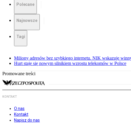
Polecane
Najnowsze
Tagi
Miliony adresów bez szybkiego internetu. NIK wskazuje winn
Hurt staje się nowym silnikiem wzrostu telekomów w Polsce
Promowane treści
KONTAKT
O nas
Kontakt
Napisz do nas