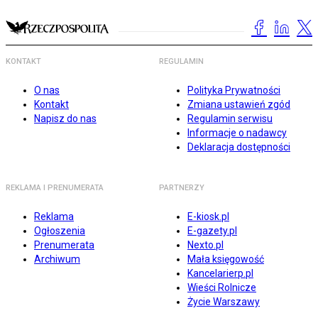
KONTAKT
REGULAMIN
O nas
Polityka Prywatności
Kontakt
Zmiana ustawień zgód
Napisz do nas
Regulamin serwisu
Informacje o nadawcy
Deklaracja dostępności
REKLAMA I PRENUMERATA
PARTNERZY
Reklama
E-kiosk.pl
Ogłoszenia
E-gazety.pl
Prenumerata
Nexto.pl
Archiwum
Mała księgowość
Kancelarierp.pl
Wieści Rolnicze
Życie Warszawy