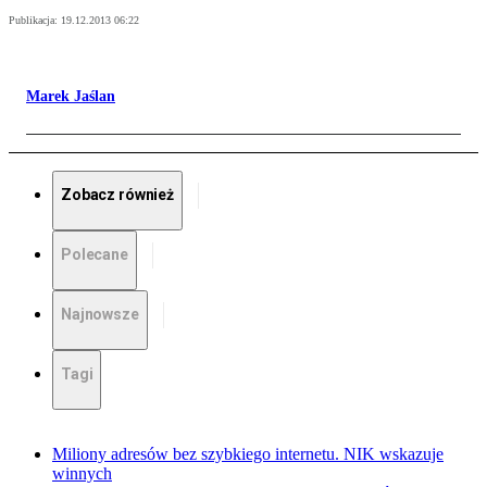
Publikacja:
19.12.2013 06:22
Marek Jaślan
Zobacz również
Polecane
Najnowsze
Tagi
Miliony adresów bez szybkiego internetu. NIK wskazuje
winnych