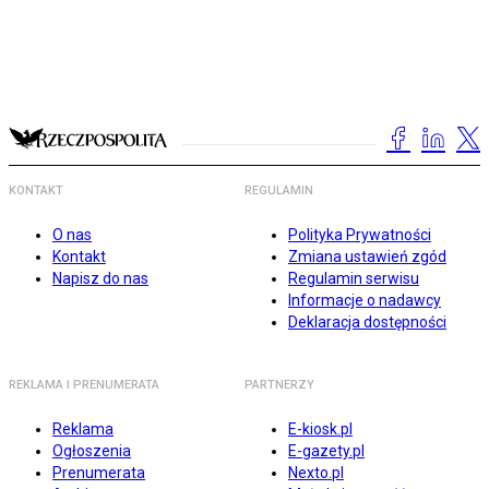
KONTAKT
REGULAMIN
O nas
Polityka Prywatności
Kontakt
Zmiana ustawień zgód
Napisz do nas
Regulamin serwisu
Informacje o nadawcy
Deklaracja dostępności
REKLAMA I PRENUMERATA
PARTNERZY
Reklama
E-kiosk.pl
Ogłoszenia
E-gazety.pl
Prenumerata
Nexto.pl