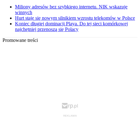
Miliony adresów bez szybkiego internetu. NIK wskazuje
winnych
Hurt staje się nowym silnikiem wzrostu telekomów w Polsce
Koniec długiej dominacji Playa. Do tej sieci komórkowej
najchętniej przenoszą się Polacy
Promowane treści