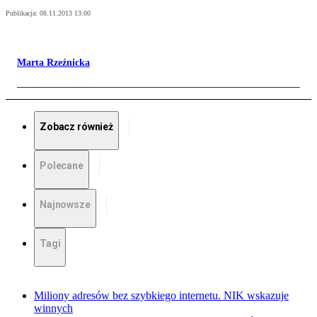
Publikacja:
08.11.2013 13:00
Marta Rzeźnicka
Zobacz również
Polecane
Najnowsze
Tagi
Miliony adresów bez szybkiego internetu. NIK wskazuje
winnych