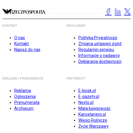
KONTAKT
REGULAMIN
O nas
Polityka Prywatności
Kontakt
Zmiana ustawień zgód
Napisz do nas
Regulamin serwisu
Informacje o nadawcy
Deklaracja dostępności
REKLAMA I PRENUMERATA
PARTNERZY
Reklama
E-kiosk.pl
Ogłoszenia
E-gazety.pl
Prenumerata
Nexto.pl
Archiwum
Mała księgowość
Kancelarierp.pl
Wieści Rolnicze
Życie Warszawy