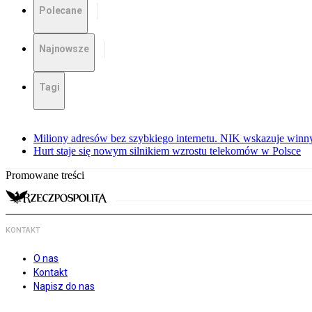
Polecane
Najnowsze
Tagi
Miliony adresów bez szybkiego internetu. NIK wskazuje winn
Hurt staje się nowym silnikiem wzrostu telekomów w Polsce
Promowane treści
KONTAKT
O nas
Kontakt
Napisz do nas