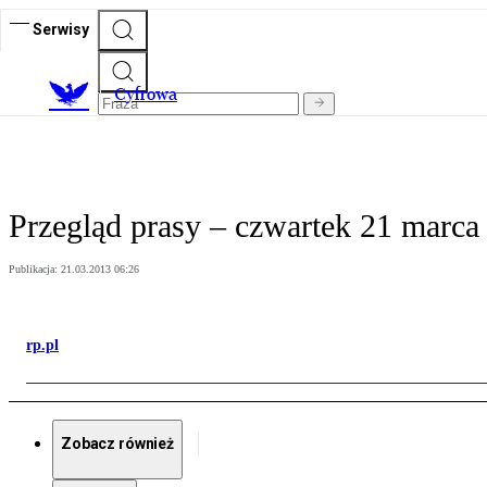
Serwisy
C
yfrowa
Przegląd prasy – czwartek 21 marca
Publikacja:
21.03.2013 06:26
rp.pl
Zobacz również