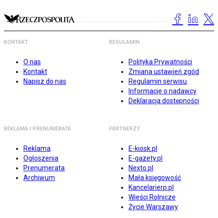
KONTAKT
REGULAMIN
O nas
Polityka Prywatności
Kontakt
Zmiana ustawień zgód
Napisz do nas
Regulamin serwisu
Informacje o nadawcy
Deklaracja dostępności
REKLAMA I PRENUMERATA
PARTNERZY
Reklama
E-kiosk.pl
Ogłoszenia
E-gazety.pl
Prenumerata
Nexto.pl
Archiwum
Mała księgowość
Kancelarierp.pl
Wieści Rolnicze
Życie Warszawy