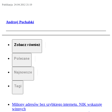
Publikacja:
24.04.2012 21:19
Andrzej Puchalski
Zobacz również
Polecane
Najnowsze
Tagi
Miliony adresów bez szybkiego internetu. NIK wskazuje
winnych