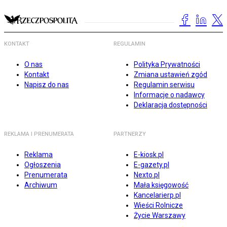
KONTAKT
REGULAMIN
O nas
Polityka Prywatności
Kontakt
Zmiana ustawień zgód
Napisz do nas
Regulamin serwisu
Informacje o nadawcy
Deklaracja dostępności
REKLAMA I PRENUMERATA
PARTNERZY
Reklama
E-kiosk.pl
Ogłoszenia
E-gazety.pl
Prenumerata
Nexto.pl
Archiwum
Mała księgowość
Kancelarierp.pl
Wieści Rolnicze
Życie Warszawy