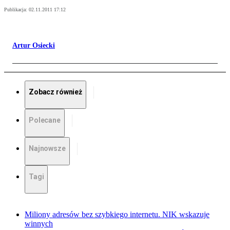
Publikacja:
02.11.2011 17:12
Artur Osiecki
Zobacz również
Polecane
Najnowsze
Tagi
Miliony adresów bez szybkiego internetu. NIK wskazuje
winnych