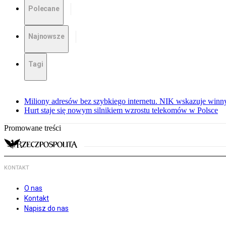
Polecane
Najnowsze
Tagi
Miliony adresów bez szybkiego internetu. NIK wskazuje winn
Hurt staje się nowym silnikiem wzrostu telekomów w Polsce
Promowane treści
KONTAKT
O nas
Kontakt
Napisz do nas