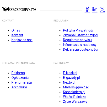
KONTAKT
REGULAMIN
O nas
Polityka Prywatności
Kontakt
Zmiana ustawień zgód
Napisz do nas
Regulamin serwisu
Informacje o nadawcy
Deklaracja dostępności
REKLAMA I PRENUMERATA
PARTNERZY
Reklama
E-kiosk.pl
Ogłoszenia
E-gazety.pl
Prenumerata
Nexto.pl
Archiwum
Mała księgowość
Kancelarierp.pl
Wieści Rolnicze
Życie Warszawy