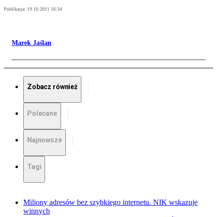
Publikacja:
19.10.2011 16:34
Marek Jaślan
Zobacz również
Polecane
Najnowsze
Tagi
Miliony adresów bez szybkiego internetu. NIK wskazuje
winnych