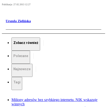
Publikacja:
27.02.2013 12:27
Urszula Zielińska
Zobacz również
Polecane
Najnowsze
Tagi
Miliony adresów bez szybkiego internetu. NIK wskazuje
winnych