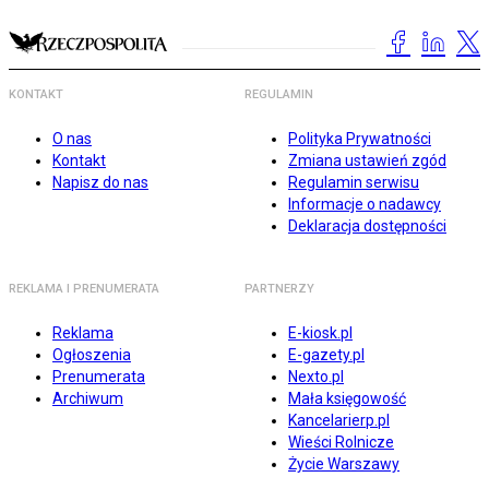
KONTAKT
REGULAMIN
O nas
Polityka Prywatności
Kontakt
Zmiana ustawień zgód
Napisz do nas
Regulamin serwisu
Informacje o nadawcy
Deklaracja dostępności
REKLAMA I PRENUMERATA
PARTNERZY
Reklama
E-kiosk.pl
Ogłoszenia
E-gazety.pl
Prenumerata
Nexto.pl
Archiwum
Mała księgowość
Kancelarierp.pl
Wieści Rolnicze
Życie Warszawy