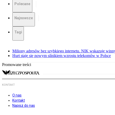
Polecane
Najnowsze
Tagi
Miliony adresów bez szybkiego internetu. NIK wskazuje winn
Hurt staje się nowym silnikiem wzrostu telekomów w Polsce
Promowane treści
KONTAKT
O nas
Kontakt
Napisz do nas