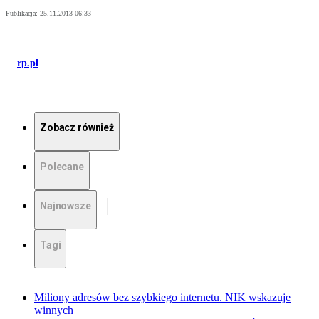
Publikacja:
25.11.2013 06:33
rp.pl
Zobacz również
Polecane
Najnowsze
Tagi
Miliony adresów bez szybkiego internetu. NIK wskazuje
winnych