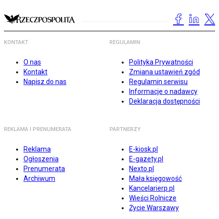
KONTAKT
REGULAMIN
O nas
Polityka Prywatności
Kontakt
Zmiana ustawień zgód
Napisz do nas
Regulamin serwisu
Informacje o nadawcy
Deklaracja dostępności
REKLAMA I PRENUMERATA
PARTNERZY
Reklama
E-kiosk.pl
Ogłoszenia
E-gazety.pl
Prenumerata
Nexto.pl
Archiwum
Mała księgowość
Kancelarierp.pl
Wieści Rolnicze
Życie Warszawy