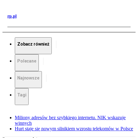
rp.pl
Zobacz również
Polecane
Najnowsze
Tagi
Miliony adresów bez szybkiego internetu. NIK wskazuje
winnych
Hurt staje się nowym silnikiem wzrostu telekomów w Polsce