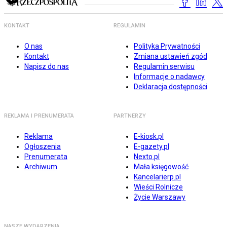
KONTAKT
REGULAMIN
O nas
Polityka Prywatności
Kontakt
Zmiana ustawień zgód
Napisz do nas
Regulamin serwisu
Informacje o nadawcy
Deklaracja dostępności
REKLAMA I PRENUMERATA
PARTNERZY
Reklama
E-kiosk.pl
Ogłoszenia
E-gazety.pl
Prenumerata
Nexto.pl
Archiwum
Mała księgowość
Kancelarierp.pl
Wieści Rolnicze
Życie Warszawy
NASZE WYDARZENIA