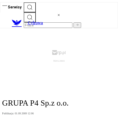
Serwisy
C
yfrowa
GRUPA P4 Sp.z o.o.
Publikacja:
01.09.2009 12:06