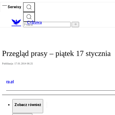
Serwisy
C
yfrowa
Przegląd prasy – piątek 17 stycznia
Publikacja:
17.01.2014 06:25
rp.pl
Zobacz również