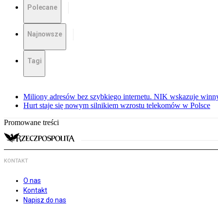
Polecane
Najnowsze
Tagi
Miliony adresów bez szybkiego internetu. NIK wskazuje winn
Hurt staje się nowym silnikiem wzrostu telekomów w Polsce
Promowane treści
KONTAKT
O nas
Kontakt
Napisz do nas