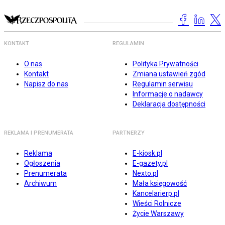
KONTAKT
REGULAMIN
O nas
Polityka Prywatności
Kontakt
Zmiana ustawień zgód
Napisz do nas
Regulamin serwisu
Informacje o nadawcy
Deklaracja dostępności
REKLAMA I PRENUMERATA
PARTNERZY
Reklama
E-kiosk.pl
Ogłoszenia
E-gazety.pl
Prenumerata
Nexto.pl
Archiwum
Mała księgowość
Kancelarierp.pl
Wieści Rolnicze
Życie Warszawy