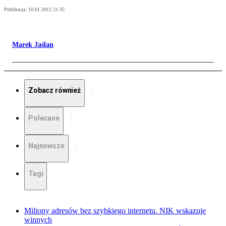
Publikacja:
10.01.2012 21:35
Marek Jaślan
Zobacz również
Polecane
Najnowsze
Tagi
Miliony adresów bez szybkiego internetu. NIK wskazuje
winnych