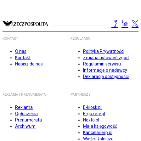
KONTAKT
REGULAMIN
O nas
Polityka Prywatności
Kontakt
Zmiana ustawień zgód
Napisz do nas
Regulamin serwisu
Informacje o nadawcy
Deklaracja dostępności
REKLAMA I PRENUMERATA
PARTNERZY
Reklama
E-kiosk.pl
Ogłoszenia
E-gazety.pl
Prenumerata
Nexto.pl
Archiwum
Mała księgowość
Kancelarierp.pl
Wieści Rolnicze