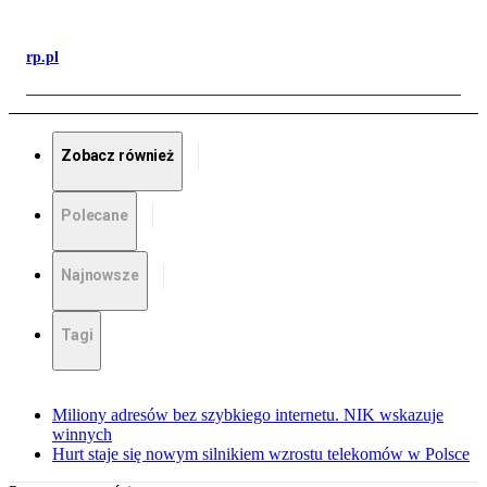
rp.pl
Zobacz również
Polecane
Najnowsze
Tagi
Miliony adresów bez szybkiego internetu. NIK wskazuje
winnych
Hurt staje się nowym silnikiem wzrostu telekomów w Polsce