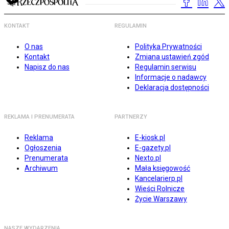
KONTAKT
REGULAMIN
O nas
Polityka Prywatności
Kontakt
Zmiana ustawień zgód
Napisz do nas
Regulamin serwisu
Informacje o nadawcy
Deklaracja dostępności
REKLAMA I PRENUMERATA
PARTNERZY
Reklama
E-kiosk.pl
Ogłoszenia
E-gazety.pl
Prenumerata
Nexto.pl
Archiwum
Mała księgowość
Kancelarierp.pl
Wieści Rolnicze
Życie Warszawy
NASZE WYDARZENIA