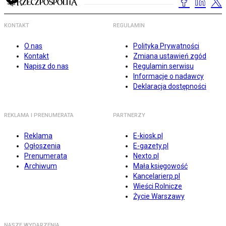
KONTAKT
REGULAMIN
O nas
Polityka Prywatności
Kontakt
Zmiana ustawień zgód
Napisz do nas
Regulamin serwisu
Informacje o nadawcy
Deklaracja dostępności
REKLAMA I PRENUMERATA
PARTNERZY
Reklama
E-kiosk.pl
Ogłoszenia
E-gazety.pl
Prenumerata
Nexto.pl
Archiwum
Mała księgowość
Kancelarierp.pl
Wieści Rolnicze
Życie Warszawy
NASZE WYDARZENIA