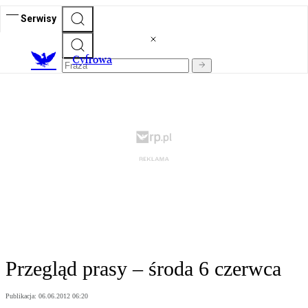
Serwisy
C
yfrowa
Przegląd prasy – środa 6 czerwca
Publikacja:
06.06.2012 06:20