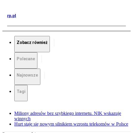
rp.pl
Zobacz również
Polecane
Najnowsze
Tagi
Miliony adresów bez szybkiego internetu. NIK wskazuje
winnych
Hurt staje się nowym silnikiem wzrostu telekomów w Polsce