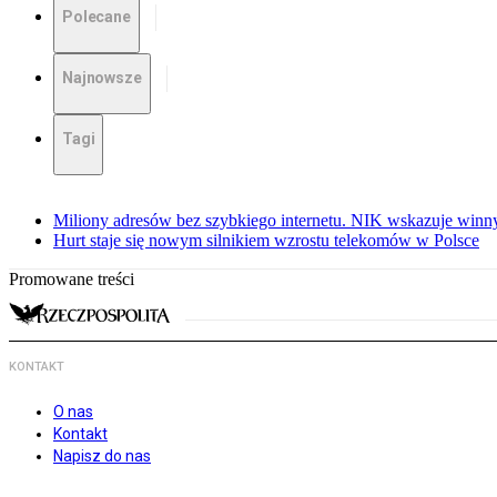
Polecane
Najnowsze
Tagi
Miliony adresów bez szybkiego internetu. NIK wskazuje winn
Hurt staje się nowym silnikiem wzrostu telekomów w Polsce
Promowane treści
KONTAKT
O nas
Kontakt
Napisz do nas